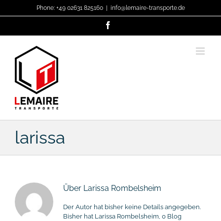
Zum
Phone: +49 02631 825160
|
info@lemaire-transporte.de
Inhalt
springen
Facebook
larissa
Über
Larissa Rombelsheim
Der Autor hat bisher keine Details angegeben.
Bisher hat Larissa Rombelsheim, 0 Blog