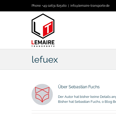
Zum
Phone: +49 02631 825160
|
info@lemaire-transporte.de
Inhalt
springen
lefuex
Über
Sebastian Fuchs
Der Autor hat bisher keine Details a
Bisher hat Sebastian Fuchs, 0 Blog B